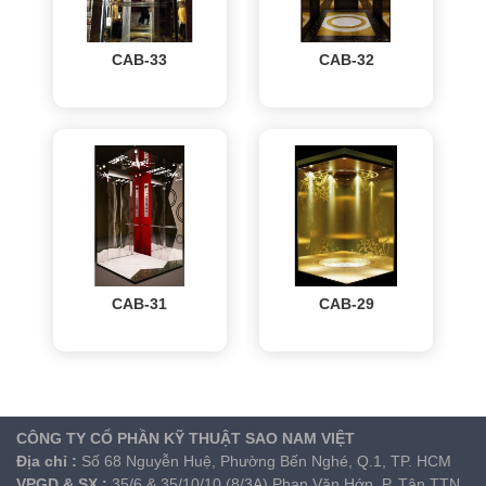
CAB-33
CAB-32
CAB-31
CAB-29
CÔNG TY CỔ PHẦN KỸ THUẬT SAO NAM VIỆT
Địa chỉ
:
Số 68 Nguyễn Huệ, Phường Bến Nghé, Q.1, TP. HCM
VPGD & SX
:
35/6 & 35/10/10 (8/3A) Phan Văn Hớn, P. Tân TTN,