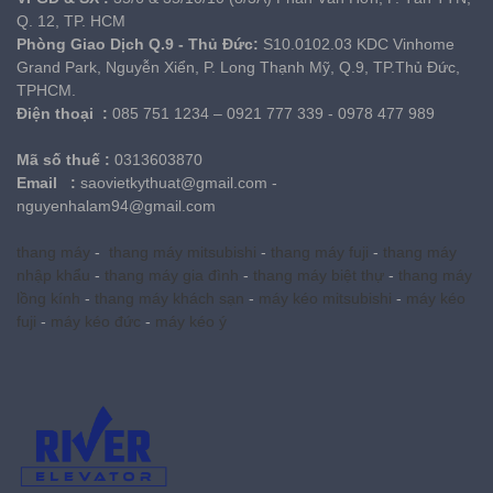
Q. 12, TP. HCM
Phòng Giao Dịch Q.9 - Thủ Đức:
S10.0102.03 KDC Vinhome
Grand Park, Nguyễn Xiển, P. Long Thạnh Mỹ, Q.9, TP.Thủ Đức,
TPHCM.
Điện thoại
:
085 751 1234 – 0921 777 339 - 0978 477 989
Mã số thuế
:
0313603870
Email :
saovietkythuat@gmail.com -
nguyenhalam94@gmail.com
thang máy
-
thang máy mitsubishi
-
thang máy fuji
-
thang máy
nhập khẩu
-
thang máy gia đình
-
thang máy biệt thự
-
thang máy
lồng kính
-
thang máy khách sạn
-
máy kéo mitsubishi
-
máy kéo
fuji
-
máy kéo đức
-
máy kéo ý