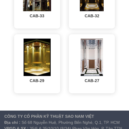
CAB-33
CAB-32
CAB-29
CAB-27
CÔNG TY CỔ PHẦN KỸ THUẬT SAO NAM VIỆT
Địa chỉ
:
Số 68 Nguyễn Huệ, Phường Bến Nghé, Q.1, TP. HCM
VPGD & SX
:
35/6 & 35/10/10 (8/3A) Phan Văn Hớn, P. Tân TTN,