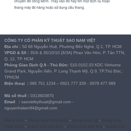
chuyển đồ cồng kềnh. Thay vào đó hãy tìm một dịch vụ hoặc
thang máy tải hàng hoặc sử dụng cầu thang.
CÔNG TY CỔ PHẦN KỸ THUẬT SAO NAM VIỆT
Địa chỉ
:
Số 68 Nguyễn Huệ, Phường Bến Nghé, Q.1, TP. HCM
VPGD & SX
:
35/6 & 35/10/10 (8/3A) Phan Văn Hớn, P. Tân TTN,
Q. 12, TP. HCM
Phòng Giao Dịch Q.9 - Thủ Đức:
S10.0102.03 KDC Vinhome
Grand Park, Nguyễn Xiển, P. Long Thạnh Mỹ, Q.9, TP.Thủ Đức,
TPHCM.
Điện thoại
:
085 751 1234 – 0921 777 339 - 0978 477 989
Mã số thuế
:
0313603870
Email :
saovietkythuat@gmail.com -
nguyenhalam94@gmail.com
thang máy
-
thang máy mitsubishi
-
thang máy fuji
-
thang máy
nhập khẩu
-
thang máy gia đình
-
thang máy biệt thự
-
thang máy